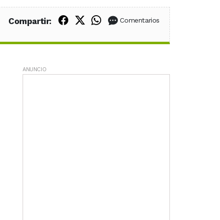
Compartir en Facebook
Compartir en X (Twitter)
Compartir en WhatsApp
Compartir:
Comentarios
ANUNCIO