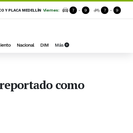
Viernes:
7
-
9
7
-
9
CO Y PLACA MEDELLÍN
iento
Nacional
DIM
Más
e reportado como