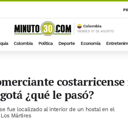
PI
Colombia
VIERNES 07 DE AGOSTO
quia
Colombia
Política
Deporte
Economía
Entretenim
comerciante costarricens
gotá ¿qué le pasó?
e fue localizado al interior de un hostal en el
 Los Mártires