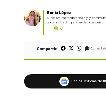
Sonia López
publicista, mercadotecnóloga y community
la comunicación para ayudar a las personas
Compartir en Fac
Compartir en X
Compartir
Compartir:
Comentar
Reciba noticias de
M