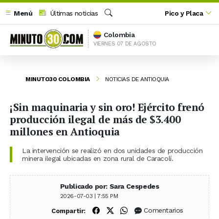
Menú
Últimas noticias
Pico y Placa
Buscar
Colombia
VIERNES 07 DE AGOSTO
MINUTO30 COLOMBIA
NOTICIAS DE ANTIOQUIA
¡Sin maquinaria y sin oro! Ejército frenó
producción ilegal de más de $3.400
millones en Antioquia
La intervención se realizó en dos unidades de producción
minera ilegal ubicadas en zona rural de Caracolí.
Publicado por: Sara Cespedes
2026-07-03 | 7:55 PM
Compartir en Facebook
Compartir en X (Twitter)
Compartir en WhatsApp
Comentarios
Compartir: