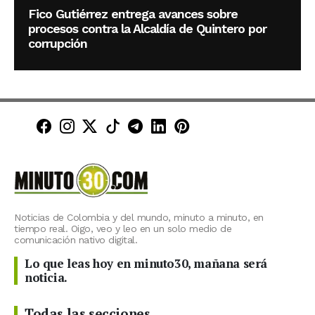
Fico Gutiérrez entrega avances sobre
procesos contra la Alcaldía de Quintero por
corrupción
Minuto30 en Facebook
Minuto30 en Instagram
Minuto30 en X (Twitter)
Minuto30 en TikTok
Canal de Minuto30 en T
Minuto30 en LinkedIn
Minuto30 en Pinte
Noticias de Colombia y del mundo, minuto a minuto, en
tiempo real. Oigo, veo y leo en un solo medio de
comunicación nativo digital.
Lo que leas hoy en minuto30, mañana será
noticia.
Todas las secciones