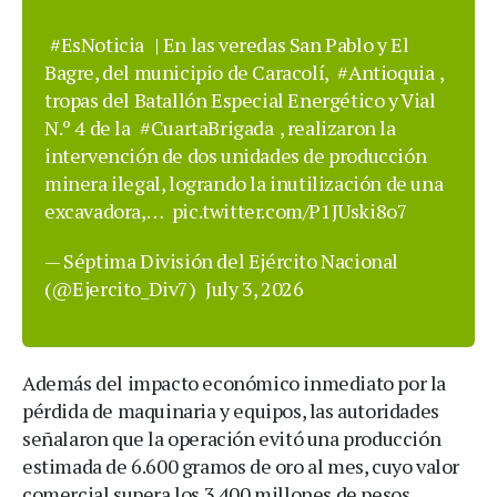
#EsNoticia
| En las veredas San Pablo y El
Bagre, del municipio de Caracolí,
#Antioquia
,
tropas del Batallón Especial Energético y Vial
N.º 4 de la
#CuartaBrigada
, realizaron la
intervención de dos unidades de producción
minera ilegal, logrando la inutilización de una
excavadora,…
pic.twitter.com/P1JUski8o7
— Séptima División del Ejército Nacional
(@Ejercito_Div7)
July 3, 2026
Además del impacto económico inmediato por la
pérdida de maquinaria y equipos, las autoridades
señalaron que la operación evitó una producción
estimada de 6.600 gramos de oro al mes, cuyo valor
comercial supera los 3.400 millones de pesos.