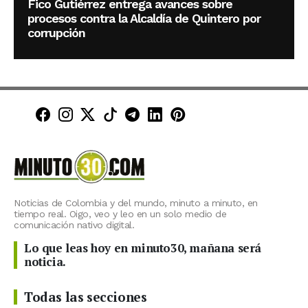
Fico Gutiérrez entrega avances sobre
procesos contra la Alcaldía de Quintero por
corrupción
Minuto30 en Facebook
Minuto30 en Instagram
Minuto30 en X (Twitter)
Minuto30 en TikTok
Canal de Minuto30 en T
Minuto30 en LinkedIn
Minuto30 en Pinte
Noticias de Colombia y del mundo, minuto a minuto, en
tiempo real. Oigo, veo y leo en un solo medio de
comunicación nativo digital.
Lo que leas hoy en minuto30, mañana será
noticia.
Todas las secciones