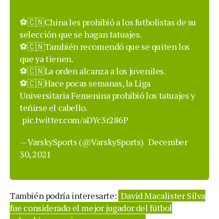
⚽️🇨🇳China les prohibió a los futbolistas de su
selección que se hagan tatuajes.
⚽️🇨🇳También recomendó que se quiten los
que ya tienen.
⚽️🇨🇳La orden alcanza a los juveniles.
⚽️🇨🇳Hace pocas semanas, la Liga
Universitaria Femenina prohibió los tatuajes y
teñirse el cabello.
pic.twitter.com/aDYc3r286P
— VarskySports (@VarskySports)
December
30, 2021
También podría interesarte:
David Macalister Silva
fue considerado el mejor jugador del fútbol