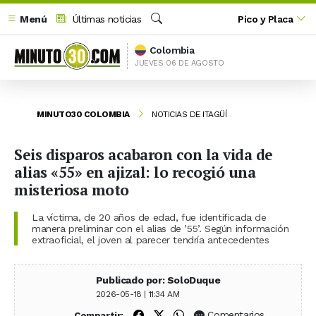
Menú
Últimas noticias
Pico y Placa
Buscar
Colombia
JUEVES 06 DE AGOSTO
MINUTO30 COLOMBIA
NOTICIAS DE ITAGÜÍ
Seis disparos acabaron con la vida de
alias «55» en ajizal: lo recogió una
misteriosa moto
La víctima, de 20 años de edad, fue identificada de
manera preliminar con el alias de ’55’. Según información
extraoficial, el joven al parecer tendría antecedentes
Publicado por: SoloDuque
2026-05-18 | 11:34 AM
Compartir en Facebook
Compartir en X (Twitter)
Compartir en WhatsApp
Comentarios
Compartir: