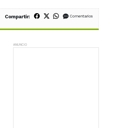
Compartir en Facebook
Compartir en X (Twitter)
Compartir en WhatsApp
Compartir:
Comentarios
ANUNCIO