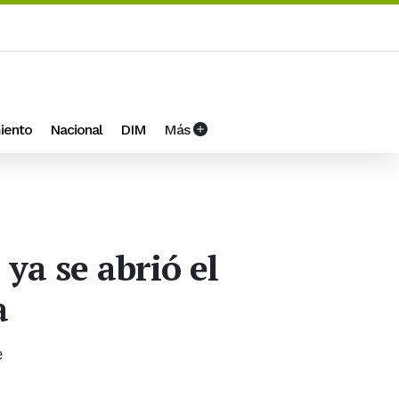
iento
Nacional
DIM
Más
ya se abrió el
a
e