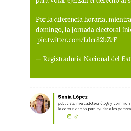
para votar ejerzan el derecho al 
Por la diferencia horaria, mientra
domingo, la jornada electoral in
pic.twitter.com/Ldcr82bZcF
— Registraduría Nacional del Es
Sonia López
publicista, mercadotecnóloga y community
la comunicación para ayudar a las personas