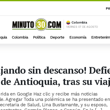
PI
Colombia
VIERNES 07 DE AGOSTO
quia
Colombia
Política
Deporte
Economía
Entretenim
ajando sin descanso! Defi
 de Antioquia, tras su vi
ida en Google Haz clic y recibe más noticias
e. Agregar Toda una polémica se ha presentado e
 secretaria de Salud, Lina Bustamante, y su esposo,