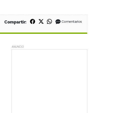
Compartir en Facebook
Compartir en X (Twitter)
Compartir en WhatsApp
Compartir:
Comentarios
ANUNCIO