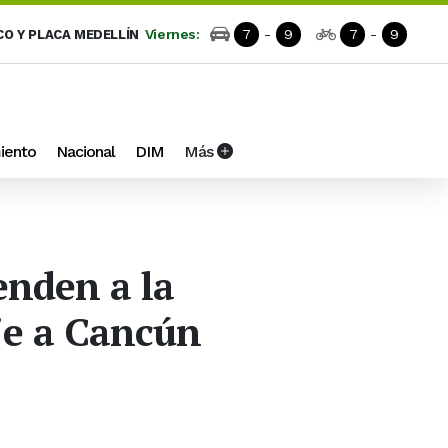
Viernes:
7
-
9
7
-
9
CO Y PLACA MEDELLÍN
iento
Nacional
DIM
Más
enden a la
aje a Cancún
n