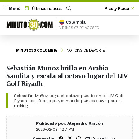
Menú
Últimas noticias
Pico y Placa
Buscar
Colombia
VIERNES 07 DE AGOSTO
MINUTO30 COLOMBIA
NOTICIAS DE DEPORTE
Sebastián Muñoz brilla en Arabia
Saudita y escala al octavo lugar del LIV
Golf Riyadh
Sebastián Muñoz logra el octavo puesto en el LIV Golf
Riyadh con 18 bajo par, sumando puntos clave para el
ranking
Publicado por: Alejandro Rincón
2026-02-09 | 12:31 PM
Compartir en Facebook
Compartir en X (Twitter)
Compartir en WhatsApp
Comentarios
Compartir: