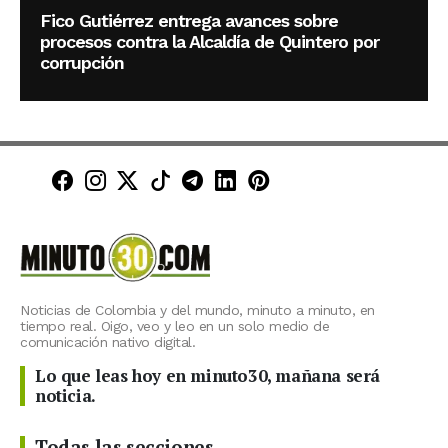
Fico Gutiérrez entrega avances sobre
procesos contra la Alcaldía de Quintero por
corrupción
Minuto30 en Facebook
Minuto30 en Instagram
Minuto30 en X (Twitter)
Minuto30 en TikTok
Canal de Minuto30 en T
Minuto30 en LinkedIn
Minuto30 en Pinte
Noticias de Colombia y del mundo, minuto a minuto, en
tiempo real. Oigo, veo y leo en un solo medio de
comunicación nativo digital.
Lo que leas hoy en minuto30, mañana será
noticia.
Todas las secciones