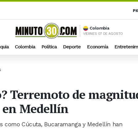
PI
Colombia
VIERNES 07 DE AGOSTO
quia
Colombia
Política
Deporte
Economía
Entretenim
S
so? Terremoto de magnitud
ó en Medellín
s como Cúcuta, Bucaramanga y Medellín han