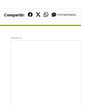
Compartir en Facebook
Compartir en X (Twitter)
Compartir en WhatsApp
Compartir:
Comentarios
ANUNCIO