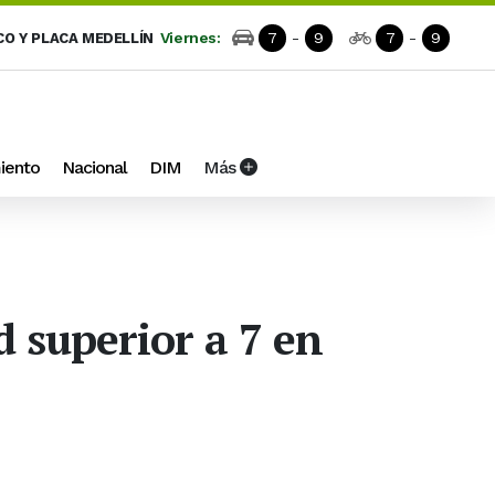
Viernes:
7
-
9
7
-
9
CO Y PLACA MEDELLÍN
iento
Nacional
DIM
Más
 superior a 7 en