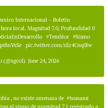
smico Internacional – Boletín
 hora local. Magnitud 7.0, Profundidad 0
ticiaEnDesarrollo
#Temblor
#Sismo
3pt8nVsSe
pic.twitter.com/zEr4Cnq0lw
no (@sgcol)
June 24, 2026
mbia
, no existe amenaza de
#tsunami
tras el sismo de magnitud 7,1 registrado a