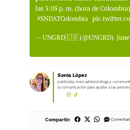
las 5:05 p. m. (hora de Colombia)
#SNDATColombia
pic.twitter
— UNGRD🇨🇴 (@UNGRD)
June
Sonia López
publicista, mercadotecnóloga y community
la comunicación para ayudar a las personas
Compartir en Fac
Compartir en X
Compartir
Compartir:
Comentar