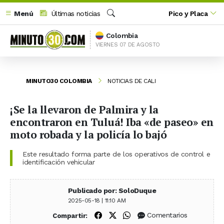
Menú
Últimas noticias
Pico y Placa
Buscar
Colombia
VIERNES 07 DE AGOSTO
MINUTO30 COLOMBIA
NOTICIAS DE CALI
¡Se la llevaron de Palmira y la
encontraron en Tuluá! Iba «de paseo» en
moto robada y la policía lo bajó
Este resultado forma parte de los operativos de control e
identificación vehicular
Publicado por: SoloDuque
2025-05-18 | 11:10 AM
Compartir en Facebook
Compartir en X (Twitter)
Compartir en WhatsApp
Comentarios
Compartir: