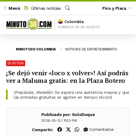
Menú
Últimas noticias
Pico y Placa
Buscar
Colombia
DOMINGO 09 DE AGOSTO
MINUTO30 COLOMBIA
NOTICIAS DE ENTRETENIMIENTO
FOTOS
¡Se dejó venir «loco x volver»! Así podrás
ver a Maluma gratis: en la Plaza Botero
¡Prepárate, Medellín! Se espera una asistencia masiva y que
las entradas gratuitas se agoten en tiempo récord.
Publicado por: SoloDuque
2026-05-12 | 11:53 PM
Compartir en Facebook
Compartir en X (Twitter)
Compartir en WhatsApp
Comentarios
Compartir: