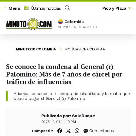
Menú
Últimas noticias
Pico y Placa
Buscar
Colombia
VIERNES 07 DE AGOSTO
MINUTO30 COLOMBIA
NOTICIAS DE COLOMBIA
Se conoce la condena al General (r)
Palomino: Más de 7 años de cárcel por
tráfico de influencias
Además se conoció el tiempo de inhabilidad y la multa que
deberá pagar el General (r) Palomino
Publicado por: SoloDuque
2025-12-04 | 11:10 PM
Compartir en Facebook
Compartir en X (Twitter)
Compartir en WhatsApp
Comentarios
Compartir: