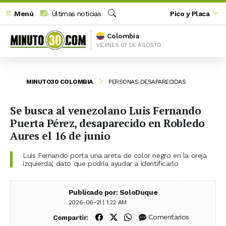
Menú
Últimas noticias
Pico y Placa
Buscar
Colombia
VIERNES 07 DE AGOSTO
MINUTO30 COLOMBIA
PERSONAS DESAPARECIDAS
Se busca al venezolano Luis Fernando
Puerta Pérez, desaparecido en Robledo
Aures el 16 de junio
Luis Fernando porta una areta de color negro en la oreja
izquierda; dato que podría ayudar a identificarlo
Publicado por: SoloDuque
2026-06-21 | 1:22 AM
Compartir en Facebook
Compartir en X (Twitter)
Compartir en WhatsApp
Comentarios
Compartir: