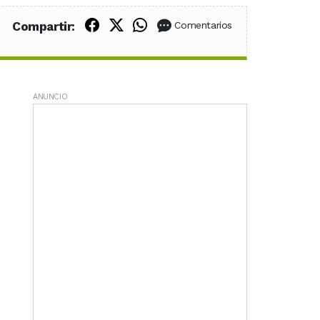
Compartir en Facebook
Compartir en X (Twitter)
Compartir en WhatsApp
Compartir:
Comentarios
ANUNCIO