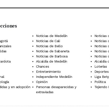
ecciones
 Telegram
dIn
terest
Noticias de Medellín
Noticias 
ogotá
Noticias de Cali
Noticias
anizales
Noticias de Bello
Noticias
aldas
Noticias de Sabaneta
Noticias 
Noticias de Barbosa
Noticias
rardota
Alcaldía de Medellín
Alcaldía
Chances
Loterías
Entretenimiento
Deportes
nal
Independiente Medellín
Liga Betp
ología
Opinión
Política
idas y en adopción
Personas desaparecidas y
Tejiendo
extraviadas