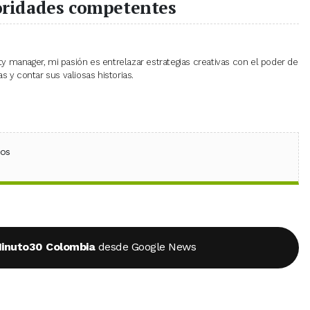
oridades competentes
 manager, mi pasión es entrelazar estrategias creativas con el poder de
 y contar sus valiosas historias.
ebook
 (Twitter)
 en WhatsApp
ios
inuto30 Colombia
desde Google News