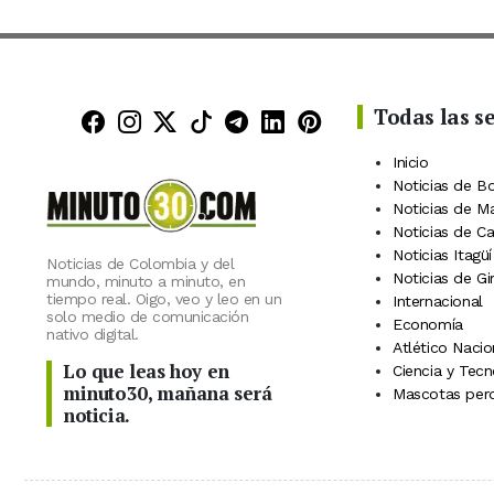
Todas las s
Minuto30 en Facebook
Minuto30 en Instagram
Minuto30 en X (Twitter)
Minuto30 en TikTok
Canal de Minuto30 en
Minuto30 en Linke
Minuto30 en Pin
Inicio
Noticias de B
Noticias de M
Noticias de C
Noticias Itagüí
Noticias de Colombia y del
Noticias de Gi
mundo, minuto a minuto, en
tiempo real. Oigo, veo y leo en un
Internacional
solo medio de comunicación
Economía
nativo digital.
Atlético Nacio
Lo que leas hoy en
Ciencia y Tecn
minuto30, mañana será
Mascotas perd
noticia.