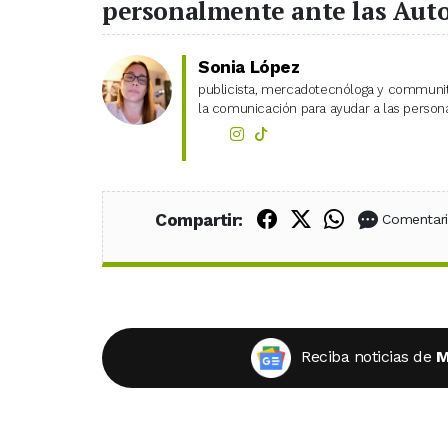
personalmente ante las Aut
Sonia López
publicista, mercadotecnóloga y community
la comunicación para ayudar a las personas
Compartir en Fac
Compartir en X
Compartir
Compartir:
Comentar
Reciba noticias de
M