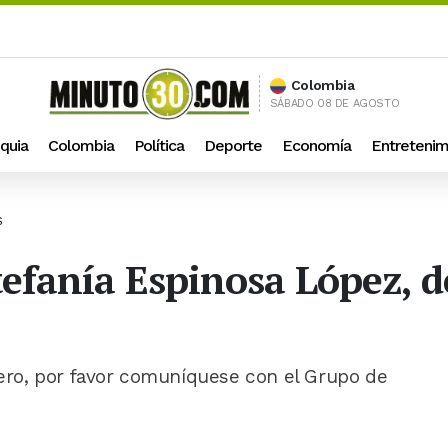
Colombia
SÁBADO 08 DE AGOSTO
quia
Colombia
Política
Deporte
Economía
Entretenim
S
tefanía Espinosa López, 
dero, por favor comuníquese con el Grupo de