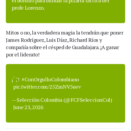
el bolsillo para blindar la pizarra táctica del
profe Lorenzo.
Mitos o no, la verdadera magia la tendrán que poner
James Rodríguez, Luis Díaz, Richard Ríos y
compañía sobre el césped de Guadalajara. ¡A ganar
por el liderato!
¡ ́ ̃, !
#ConOrgulloColombiano
pic.twitter.com/25ZmNV5uev
— Selección Colombia (@FCFSeleccionCol)
June 23, 2026