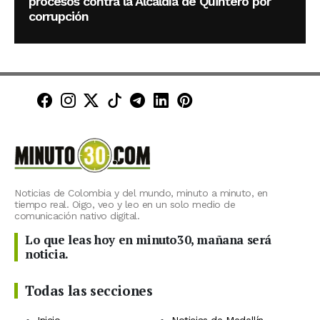
procesos contra la Alcaldía de Quintero por
corrupción
Minuto30 en Facebook
Minuto30 en Instagram
Minuto30 en X (Twitter)
Minuto30 en TikTok
Canal de Minuto30 en T
Minuto30 en LinkedIn
Minuto30 en Pinte
Noticias de Colombia y del mundo, minuto a minuto, en
tiempo real. Oigo, veo y leo en un solo medio de
comunicación nativo digital.
Lo que leas hoy en minuto30, mañana será
noticia.
Todas las secciones