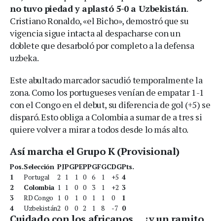
no tuvo piedad y aplastó 5-0 a Uzbekistán
.
Cristiano Ronaldo, «el Bicho», demostró que su
vigencia sigue intacta al despacharse con un
doblete que desarboló por completo a la defensa
uzbeka.
Este abultado marcador sacudió temporalmente la
zona. Como los portugueses venían de empatar 1-1
con el Congo en el debut, su diferencia de gol (+5) se
disparó. Esto obliga a Colombia a sumar de a tres si
quiere volver a mirar a todos desde lo más alto.
Así marcha el Grupo K (Provisional)
Pos.
Selección
PJ
PG
PE
PP
GF
GC
DG
Pts.
1
Portugal
2
1
1
0
6
1
+5
4
2
Colombia
1
1
0
0
3
1
+2
3
3
RD Congo
1
0
1
0
1
1
0
1
4
Uzbekistán
2
0
0
2
1
8
-7
0
Cuidado con los africanos… ¿y un ramito