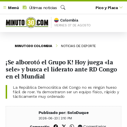
Menú
Últimas noticias
Pico y Placa
Buscar
Colombia
VIERNES 07 DE AGOSTO
MINUTO30 COLOMBIA
NOTICIAS DE DEPORTE
¡Se alborotó el Grupo K! Hoy juega «la
sele» y busca el liderato ante RD Congo
en el Mundial
La República Democrática del Congo no es ningún hueso
fácil de roer. Ya demostraron ser un equipo físico, rápido y
tácticamente muy ordenado
Publicado por: SoloDuque
2026-06-23 | 2:10 PM
Compartir en Facebook
Compartir en X (Twitter)
Compartir en WhatsApp
Comentarios
Compartir: