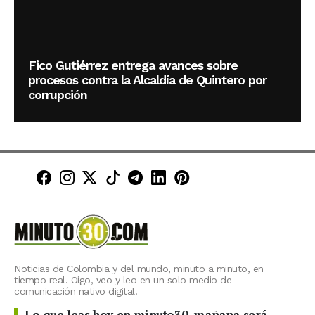
Fico Gutiérrez entrega avances sobre
procesos contra la Alcaldía de Quintero por
corrupción
Minuto30 en Facebook
Minuto30 en Instagram
Minuto30 en X (Twitter)
Minuto30 en TikTok
Canal de Minuto30 en T
Minuto30 en LinkedIn
Minuto30 en Pinte
Noticias de Colombia y del mundo, minuto a minuto, en
tiempo real. Oigo, veo y leo en un solo medio de
comunicación nativo digital.
Lo que leas hoy en minuto30, mañana será