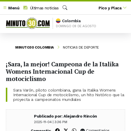
Menú
Últimas noticias
Pico y Placa
Buscar
Colombia
DOMINGO 09 DE AGOSTO
MINUTO30 COLOMBIA
NOTICIAS DE DEPORTE
¡Sara, la mejor! Campeona de la Italika
Womens Internacional Cup de
motociclismo
Sara Varón, piloto colombiana, gana la Italika Womens
Internacional Cup de motociclismo, un hito histórico que la
proyecta a campeonatos mundiales
Publicado por: Alejandro Rincón
2025-11-04 | 3:36 PM
Compartir en Facebook
Compartir en X (Twitter)
Compartir en WhatsApp
Comentarios
Compartir: