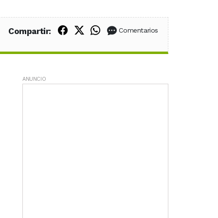
Compartir en Facebook
Compartir en X (Twitter)
Compartir en WhatsApp
Compartir:
Comentarios
ANUNCIO