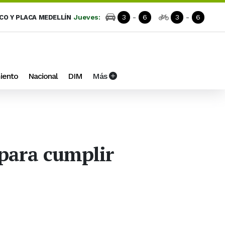
Jueves:
3
-
6
3
-
6
ICO Y PLACA MEDELLÍN
iento
Nacional
DIM
Más
 para cumplir