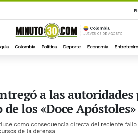
P
Colombia
JUEVES 06 DE AGOSTO
quia
Colombia
Política
Deporte
Economía
Entretenim
entregó a las autoridades
o de los «Doce Apóstoles»
duce como consecuencia directa del reciente fallo
ecursos de la defensa