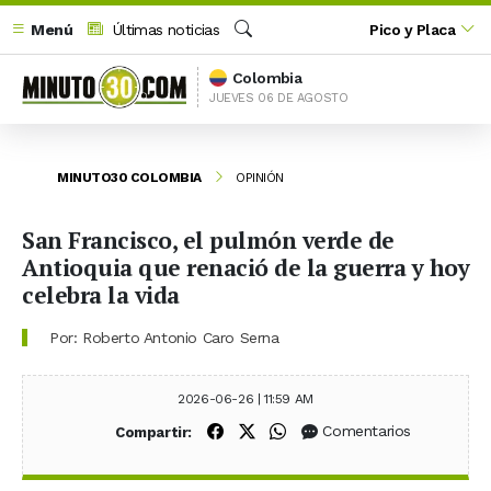
Menú
Últimas noticias
Pico y Placa
Buscar
Colombia
JUEVES 06 DE AGOSTO
MINUTO30 COLOMBIA
OPINIÓN
San Francisco, el pulmón verde de
Antioquia que renació de la guerra y hoy
celebra la vida
Por: Roberto Antonio Caro Serna
2026-06-26 | 11:59 AM
Compartir en Facebook
Compartir en X (Twitter)
Compartir en WhatsApp
Comentarios
Compartir: