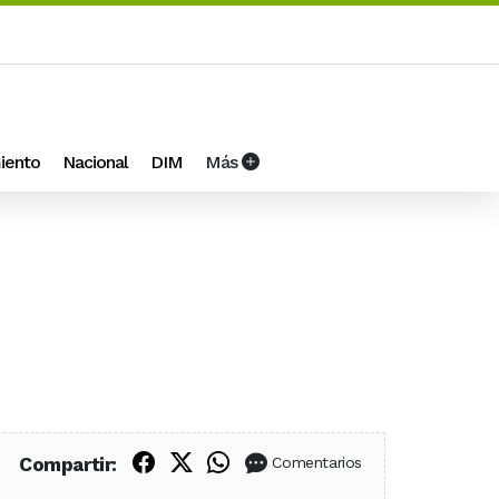
iento
Nacional
DIM
Más
Compartir en Facebook
Compartir en X (Twitter)
Compartir en WhatsApp
Compartir:
Comentarios