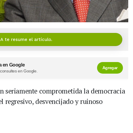
IA te resume el artículo.
a en Google
Agregar
 consultes en Google.
an seriamente comprometida la democracia
l regresivo, desvencijado y ruinoso