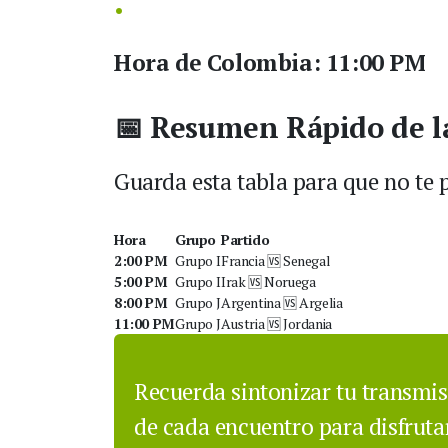
Hora de Colombia:
11:00 PM
📅 Resumen Rápido de l
Guarda esta tabla para que no te 
Hora
Grupo
Partido
2:00 PM
Grupo I
Francia 🆚 Senegal
5:00 PM
Grupo I
Irak 🆚 Noruega
8:00 PM
Grupo J
Argentina 🆚 Argelia
11:00 PM
Grupo J
Austria 🆚 Jordania
Recuerda sintonizar tu transmis
de cada encuentro para disfruta