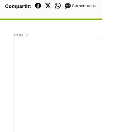
Compartir en Facebook
Compartir en X (Twitter)
Compartir en WhatsApp
Compartir:
Comentarios
ANUNCIO