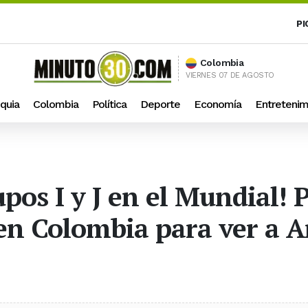
PI
Colombia
VIERNES 07 DE AGOSTO
quia
Colombia
Política
Deporte
Economía
Entretenim
upos I y J en el Mundial! 
 en Colombia para ver a 