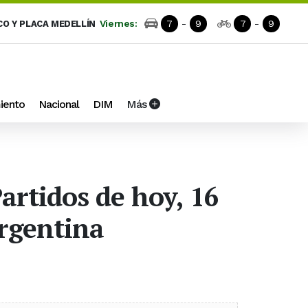
Viernes:
7
-
9
7
-
9
CO Y PLACA MEDELLÍN
iento
Nacional
DIM
Más
Partidos de hoy, 16
Argentina