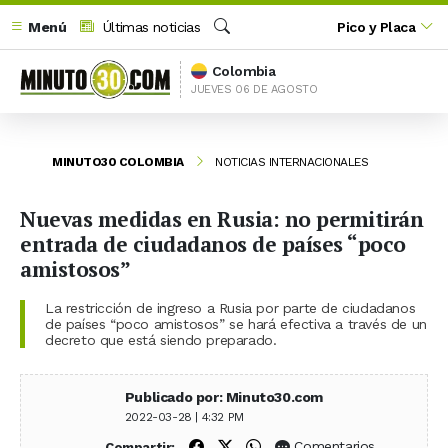
Menú
Últimas noticias
Pico y Placa
Buscar
Colombia
JUEVES 06 DE AGOSTO
MINUTO30 COLOMBIA
NOTICIAS INTERNACIONALES
Nuevas medidas en Rusia: no permitirán
entrada de ciudadanos de países “poco
amistosos”
La restricción de ingreso a Rusia por parte de ciudadanos
de países “poco amistosos” se hará efectiva a través de un
decreto que está siendo preparado.
Publicado por: Minuto30.com
2022-03-28 | 4:32 PM
Compartir en Facebook
Compartir en X (Twitter)
Compartir en WhatsApp
Comentarios
Compartir: