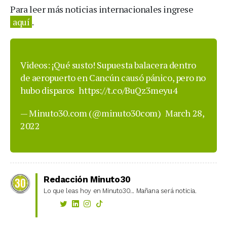
Para leer más noticias internacionales ingrese
aquí
.
Videos: ¡Qué susto! Supuesta balacera dentro
de aeropuerto en Cancún causó pánico, pero no
hubo disparos
https://t.co/BuQz3meyu4
— Minuto30.com (@minuto30com)
March 28,
2022
Redacción Minuto30
Lo que leas hoy en Minuto30... Mañana será noticia.