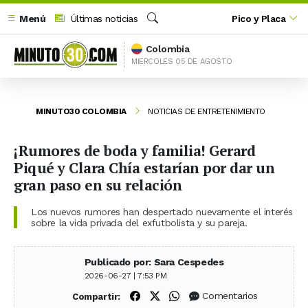
Menú
Últimas noticias
Pico y Placa
Buscar
Colombia
MIERCOLES 05 DE AGOSTO
MINUTO30 COLOMBIA
NOTICIAS DE ENTRETENIMIENTO
¡Rumores de boda y familia! Gerard
Piqué y Clara Chía estarían por dar un
gran paso en su relación
Los nuevos rumores han despertado nuevamente el interés
sobre la vida privada del exfutbolista y su pareja.
Publicado por: Sara Cespedes
2026-06-27 | 7:53 PM
Compartir en Facebook
Compartir en X (Twitter)
Compartir en WhatsApp
Comentarios
Compartir: