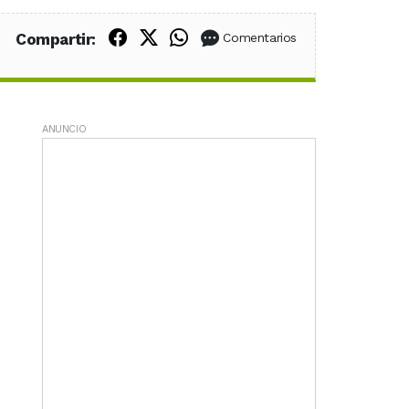
Compartir en Facebook
Compartir en X (Twitter)
Compartir en WhatsApp
Compartir:
Comentarios
ANUNCIO