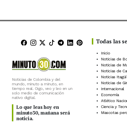
Todas las s
Minuto30 en Facebook
Minuto30 en Instagram
Minuto30 en X (Twitter)
Minuto30 en TikTok
Canal de Minuto30 en
Minuto30 en Linke
Minuto30 en Pin
Inicio
Noticias de B
Noticias de M
Noticias de C
Noticias Itagüí
Noticias de Colombia y del
Noticias de Gi
mundo, minuto a minuto, en
tiempo real. Oigo, veo y leo en un
Internacional
solo medio de comunicación
Economía
nativo digital.
Atlético Nacio
Lo que leas hoy en
Ciencia y Tecn
minuto30, mañana será
Mascotas perd
noticia.