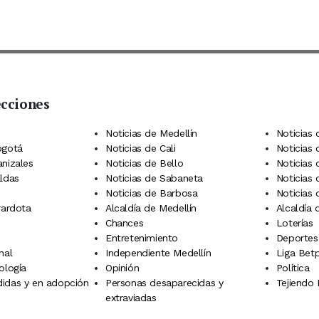
ecciones
 Telegram
dIn
terest
Noticias de Medellín
Noticias 
ogotá
Noticias de Cali
Noticias
anizales
Noticias de Bello
Noticias
aldas
Noticias de Sabaneta
Noticias 
Noticias de Barbosa
Noticias
rardota
Alcaldía de Medellín
Alcaldía
Chances
Loterías
Entretenimiento
Deportes
nal
Independiente Medellín
Liga Betp
ología
Opinión
Política
idas y en adopción
Personas desaparecidas y
Tejiendo
extraviadas