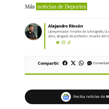
Más
noticias de Deportes
Alejandro Rincón
Librepensador. Amante de la fotografía, la 
años, abogado de profesión. Amante del tra
Compartir en Fac
Compartir en X
Compartir
Compartir:
Comentar
Reciba noticias de
M