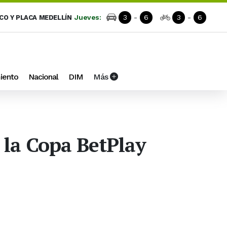
Jueves:
3
-
6
3
-
6
ICO Y PLACA MEDELLÍN
iento
Nacional
DIM
Más
e la Copa BetPlay