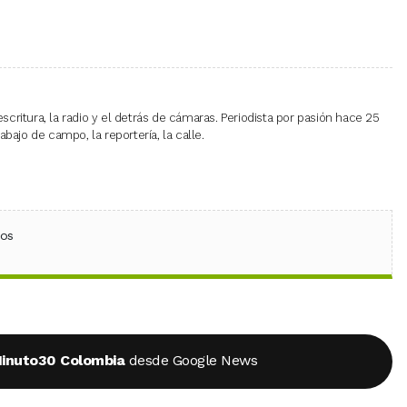
escritura, la radio y el detrás de cámaras. Periodista por pasión hace 25
bajo de campo, la reportería, la calle.
ebook
 (Twitter)
 en WhatsApp
ios
inuto30 Colombia
desde Google News