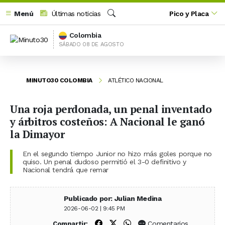
Menú
Últimas noticias
Pico y Placa
Buscar
Colombia
SÁBADO 08 DE AGOSTO
MINUTO30 COLOMBIA
ATLÉTICO NACIONAL
Una roja perdonada, un penal inventado
y árbitros costeños: A Nacional le ganó
la Dimayor
En el segundo tiempo Junior no hizo más goles porque no
quiso. Un penal dudoso permitió el 3-0 definitivo y
Nacional tendrá que remar
Publicado por: Julian Medina
2026-06-02 | 9:45 PM
Compartir en Facebook
Compartir en X (Twitter)
Compartir en WhatsApp
Comentarios
Compartir: