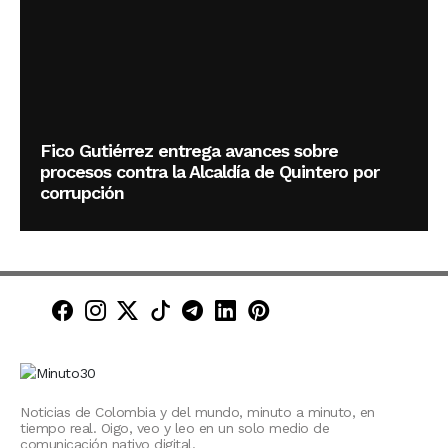
Fico Gutiérrez entrega avances sobre
procesos contra la Alcaldía de Quintero por
corrupción
Minuto30 en Facebook
Minuto30 en Instagram
Minuto30 en X (Twitter)
Minuto30 en TikTok
Canal de Minuto30 en T
Minuto30 en LinkedIn
Minuto30 en Pinte
Noticias de Colombia y del mundo, minuto a minuto, en
tiempo real. Oigo, veo y leo en un solo medio de
comunicación nativo digital.