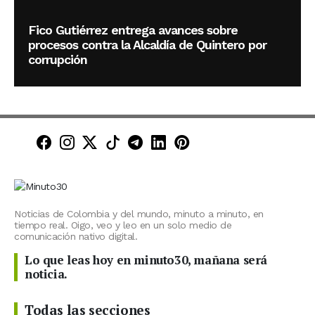
Fico Gutiérrez entrega avances sobre
procesos contra la Alcaldía de Quintero por
corrupción
Minuto30 en Facebook
Minuto30 en Instagram
Minuto30 en X (Twitter)
Minuto30 en TikTok
Canal de Minuto30 en T
Minuto30 en LinkedIn
Minuto30 en Pinte
Noticias de Colombia y del mundo, minuto a minuto, en
tiempo real. Oigo, veo y leo en un solo medio de
comunicación nativo digital.
Lo que leas hoy en minuto30, mañana será
noticia.
Todas las secciones