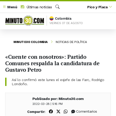
Menú
Últimas noticias
Pico y Placa
Buscar
Colombia
VIERNES 07 DE AGOSTO
MINUTO30 COLOMBIA
NOTICIAS DE POLÍTICA
«Cuente con nosotros»: Partido
Comunes respalda la candidatura de
Gustavo Petro
Así lo confirmó este lunes el exjefe de las Farc, Rodrigo
Londoño.
Publicado por: Minuto30.com
2022-03-28 | 5:16 PM
Compartir en Facebook
Compartir en X (Twitter)
Compartir en WhatsApp
Comentarios
Compartir: