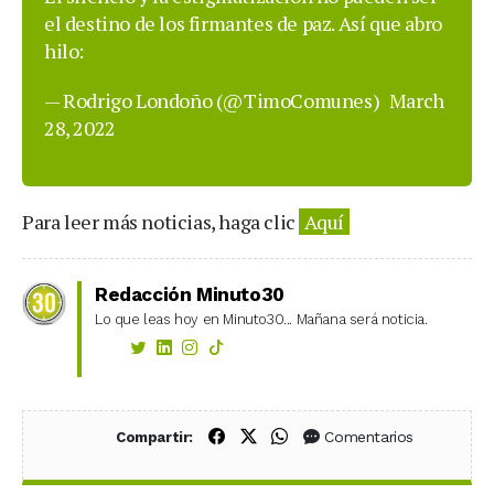
el destino de los firmantes de paz. Así que abro
hilo:
— Rodrigo Londoño (@TimoComunes)
March
28, 2022
Para leer más noticias, haga clic
Aquí
Redacción Minuto30
Lo que leas hoy en Minuto30... Mañana será noticia.
Compartir en Facebook
Compartir en X (Twitter)
Compartir en WhatsApp
Comentarios
Compartir: