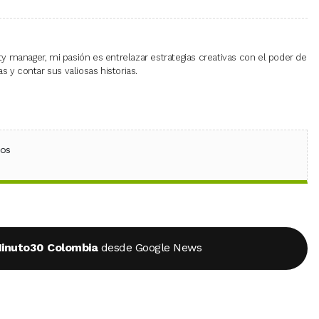
 manager, mi pasión es entrelazar estrategias creativas con el poder de
 y contar sus valiosas historias.
ebook
 (Twitter)
 en WhatsApp
ios
inuto30 Colombia
desde Google News