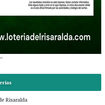
ero
erías
de Risaralda