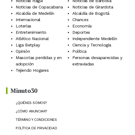
Noticias Itagüí
Noticias de Barbosa
Noticias de Copacabana
Noticias de Girardota
Alcaldía de Medellín
Alcaldía de Bogotá
Internacional
Chances
Loterías
Economía
Entretenimiento
Deportes
Atlético Nacional
Independiente Medellín
Liga Betplay
Ciencia y Tecnología
Opinión
Política
Mascotas perdidas y en
Personas desaparecidas y
adopción
extraviadas
Tejiendo Hogares
Minuto30
¿QUIÉNES SOMOS?
¿CÓMO ANUNCIAR?
TÉRMINO Y CONDICIONES
POLÍTICA DE PRIVACIDAD