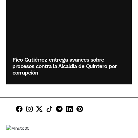
Fico Gutiérrez entrega avances sobre
procesos contra la Alcaldía de Quintero por
corrupción
Minuto30 en Facebook
Minuto30 en Instagram
Minuto30 en X (Twitter)
Minuto30 en TikTok
Canal de Minuto30 en T
Minuto30 en LinkedIn
Minuto30 en Pinte