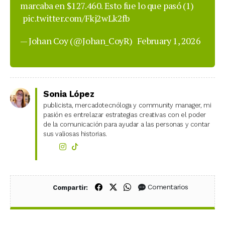
marcaba en $127.460. Esto fue lo que pasó (1)
pic.twitter.com/Fkj2wLk2fb
— Johan Coy (@Johan_CoyR)
February 1, 2026
Sonia López
publicista, mercadotecnóloga y community manager, mi
pasión es entrelazar estrategias creativas con el poder
de la comunicación para ayudar a las personas y contar
sus valiosas historias.
Compartir en Facebook
Compartir en X (Twitter)
Compartir en WhatsApp
Comentarios
Compartir: