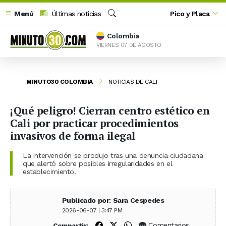
Menú
Últimas noticias
Pico y Placa
Buscar
Colombia
VIERNES 07 DE AGOSTO
MINUTO30 COLOMBIA
NOTICIAS DE CALI
¡Qué peligro! Cierran centro estético en
Cali por practicar procedimientos
invasivos de forma ilegal
La intervención se produjo tras una denuncia ciudadana
que alertó sobre posibles irregularidades en el
establecimiento.
Publicado por: Sara Cespedes
2026-06-07 | 3:47 PM
Compartir en Facebook
Compartir en X (Twitter)
Compartir en WhatsApp
Comentarios
Compartir: