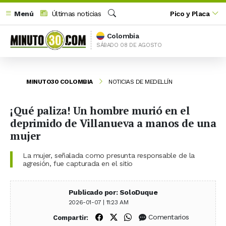
Menú
Últimas noticias
Pico y Placa
Buscar
Colombia
SÁBADO 08 DE AGOSTO
MINUTO30 COLOMBIA
NOTICIAS DE MEDELLÍN
¡Qué paliza! Un hombre murió en el
deprimido de Villanueva a manos de una
mujer
La mujer, señalada como presunta responsable de la
agresión, fue capturada en el sitio
Publicado por: SoloDuque
2026-01-07 | 11:23 AM
Compartir en Facebook
Compartir en X (Twitter)
Compartir en WhatsApp
Comentarios
Compartir: