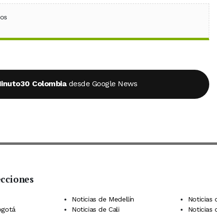
ebook
 (Twitter)
 en WhatsApp
ios
inuto30 Colombia
desde Google News
ecciones
 Telegram
dIn
terest
Noticias de Medellín
Noticias 
ogotá
Noticias de Cali
Noticias