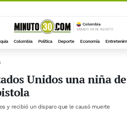
Colombia
SÁBADO 08 DE AGOSTO
quia
Colombia
Política
Deporte
Economía
Entretenim
S
tados Unidos una niña de
istola
ños y recibió un disparo que le causó muerte