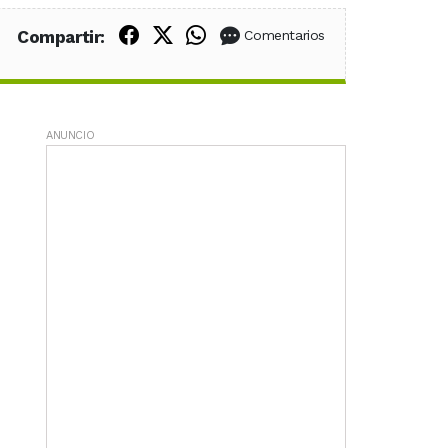
Compartir en Facebook
Compartir en X (Twitter)
Compartir en WhatsApp
Compartir:
Comentarios
ANUNCIO