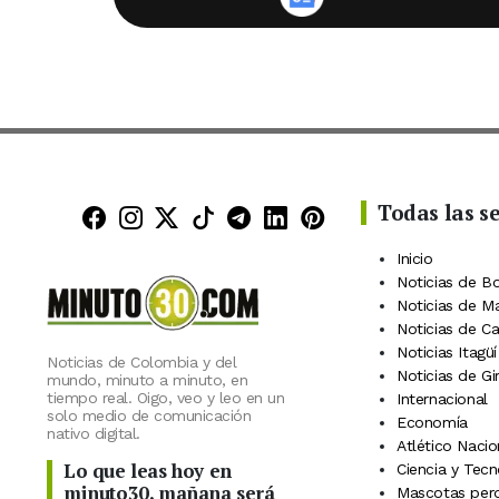
Todas las s
Minuto30 en Facebook
Minuto30 en Instagram
Minuto30 en X (Twitter)
Minuto30 en TikTok
Canal de Minuto30 en
Minuto30 en Linke
Minuto30 en Pin
Inicio
Noticias de B
Noticias de M
Noticias de C
Noticias Itagüí
Noticias de Colombia y del
Noticias de Gi
mundo, minuto a minuto, en
tiempo real. Oigo, veo y leo en un
Internacional
solo medio de comunicación
Economía
nativo digital.
Atlético Nacio
Lo que leas hoy en
Ciencia y Tecn
minuto30, mañana será
Mascotas perd