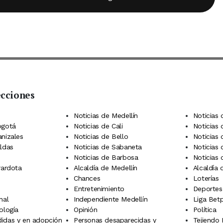
ecciones
 Telegram
dIn
terest
Noticias de Medellín
Noticias 
ogotá
Noticias de Cali
Noticias
anizales
Noticias de Bello
Noticias
aldas
Noticias de Sabaneta
Noticias 
Noticias de Barbosa
Noticias
rardota
Alcaldía de Medellín
Alcaldía
Chances
Loterías
Entretenimiento
Deportes
nal
Independiente Medellín
Liga Betp
ología
Opinión
Política
idas y en adopción
Personas desaparecidas y
Tejiendo