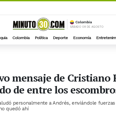
Colombia
SÁBADO 08 DE AGOSTO
quia
Colombia
Política
Deporte
Economía
Entretenim
vo mensaje de Cristiano 
do de entre los escombro
saludó personalmente a Andrés, enviándole fuerzas
 no quedó ahí