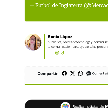
— Futbol de Inglaterra (@Merca
Sonia López
publicista, mercadotecnóloga y community
la comunicación para ayudar a las personas
Compartir en Fac
Compartir en X
Compartir
Compartir:
Comentar
Reciba noticias de
M