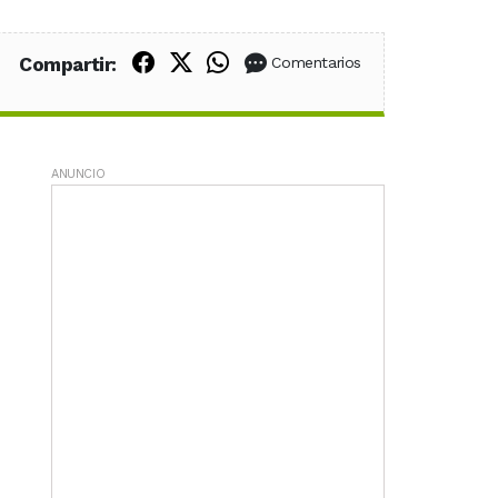
Compartir en Facebook
Compartir en X (Twitter)
Compartir en WhatsApp
Compartir:
Comentarios
ANUNCIO