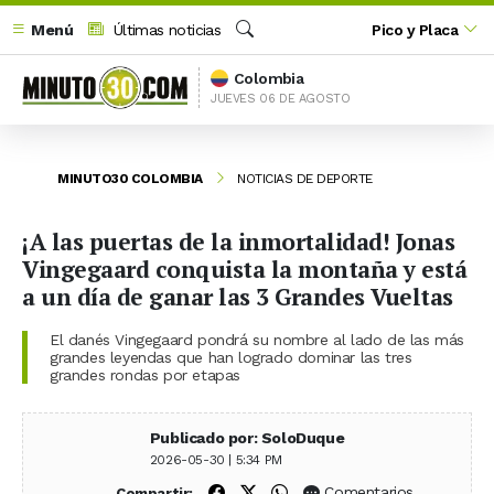
Menú
Últimas noticias
Pico y Placa
Buscar
Colombia
JUEVES 06 DE AGOSTO
MINUTO30 COLOMBIA
NOTICIAS DE DEPORTE
¡A las puertas de la inmortalidad! Jonas
Vingegaard conquista la montaña y está
a un día de ganar las 3 Grandes Vueltas
El danés Vingegaard pondrá su nombre al lado de las más
grandes leyendas que han logrado dominar las tres
grandes rondas por etapas
Publicado por: SoloDuque
2026-05-30 | 5:34 PM
Compartir en Facebook
Compartir en X (Twitter)
Compartir en WhatsApp
Comentarios
Compartir: