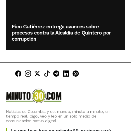
Fico Gutiérrez entrega avances sobre
procesos contra la Alcaldía de Quintero por
corrupción
Minuto30 en Facebook
Minuto30 en Instagram
Minuto30 en X (Twitter)
Minuto30 en TikTok
Canal de Minuto30 en T
Minuto30 en LinkedIn
Minuto30 en Pinte
Noticias de Colombia y del mundo, minuto a minuto, en
tiempo real. Oigo, veo y leo en un solo medio de
comunicación nativo digital.
Lo que leas hoy en minuto30, mañana será