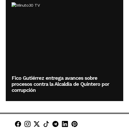
Fico Gutiérrez entrega avances sobre
procesos contra la Alcaldía de Quintero por
corrupción
Minuto30 en Facebook
Minuto30 en Instagram
Minuto30 en X (Twitter)
Minuto30 en TikTok
Canal de Minuto30 en T
Minuto30 en LinkedIn
Minuto30 en Pinte