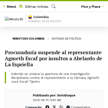
Menú
Últimas noticias
Pico y Placa
Buscar
Colombia
DOMINGO 09 DE AGOSTO
MINUTO30 COLOMBIA
NOTICIAS DE POLÍTICA
Procuraduría suspende al representante
Agmeth Escaf por insultos a Abelardo de
La Espriella
Además se ordena la apertura de una investigación
disciplinaria contra el representante a la Cámara, Agmeth
José Escaf Tijerino
Publicado por: SoloDuque
2026-06-11 | 9:40 AM
Compartir en Facebook
Compartir en X (Twitter)
Compartir en WhatsApp
Comentarios
Compartir: