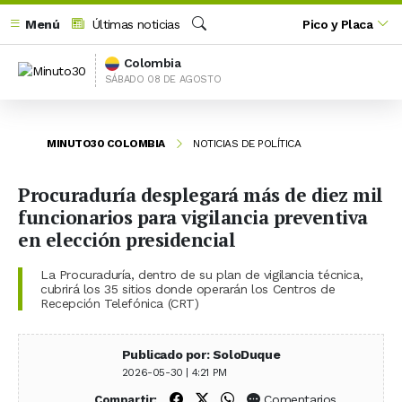
Menú
Últimas noticias
Pico y Placa
Buscar
Colombia
SÁBADO 08 DE AGOSTO
MINUTO30 COLOMBIA
NOTICIAS DE POLÍTICA
Procuraduría desplegará más de diez mil
funcionarios para vigilancia preventiva
en elección presidencial
La Procuraduría, dentro de su plan de vigilancia técnica,
cubrirá los 35 sitios donde operarán los Centros de
Recepción Telefónica (CRT)
Publicado por: SoloDuque
2026-05-30 | 4:21 PM
Compartir en Facebook
Compartir en X (Twitter)
Compartir en WhatsApp
Comentarios
Compartir: