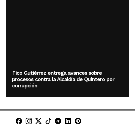
Fico Gutiérrez entrega avances sobre
procesos contra la Alcaldía de Quintero por
corrupción
Minuto30 en Facebook
Minuto30 en Instagram
Minuto30 en X (Twitter)
Minuto30 en TikTok
Canal de Minuto30 en T
Minuto30 en LinkedIn
Minuto30 en Pinte