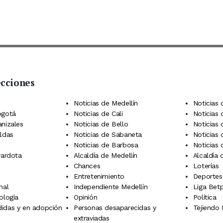
ecciones
 Telegram
dIn
terest
Noticias de Medellín
Noticias 
ogotá
Noticias de Cali
Noticias
anizales
Noticias de Bello
Noticias
aldas
Noticias de Sabaneta
Noticias 
Noticias de Barbosa
Noticias
rardota
Alcaldía de Medellín
Alcaldía
Chances
Loterías
Entretenimiento
Deportes
nal
Independiente Medellín
Liga Betp
ología
Opinión
Política
idas y en adopción
Personas desaparecidas y
Tejiendo
extraviadas