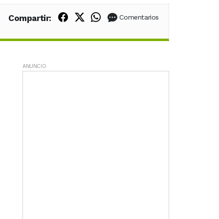
Compartir en Facebook
Compartir en X (Twitter)
Compartir en WhatsApp
Compartir:
Comentarios
ANUNCIO