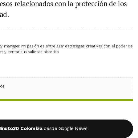
cesos relacionados con la protección de los
ad.
 manager, mi pasión es entrelazar estrategias creativas con el poder de
 y contar sus valiosas historias.
ebook
 (Twitter)
 en WhatsApp
ios
inuto30 Colombia
desde Google News