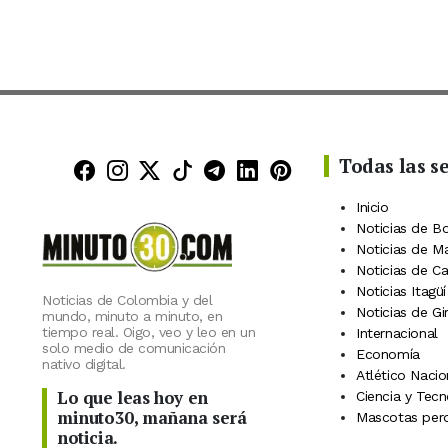
Todas las s
Minuto30 en Facebook
Minuto30 en Instagram
Minuto30 en X (Twitter)
Minuto30 en TikTok
Canal de Minuto30 en
Minuto30 en Linke
Minuto30 en Pin
Inicio
Noticias de B
Noticias de M
Noticias de C
Noticias Itagüí
Noticias de Colombia y del
Noticias de Gi
mundo, minuto a minuto, en
tiempo real. Oigo, veo y leo en un
Internacional
solo medio de comunicación
Economía
nativo digital.
Atlético Nacio
Lo que leas hoy en
Ciencia y Tecn
minuto30, mañana será
Mascotas perd
noticia.