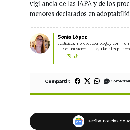
vigilancia de las IAPA y de los pro
menores declarados en adoptabilid
Sonia López
publicista, mercadotecnóloga y community
la comunicación para ayudar a las personas
Compartir en Fac
Compartir en X
Compartir
Compartir:
Comentar
Reciba noticias de
M