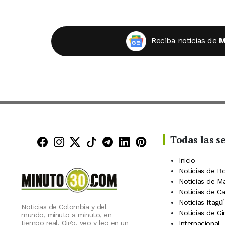
Reciba noticias de
M
Todas las s
Minuto30 en Facebook
Minuto30 en Instagram
Minuto30 en X (Twitter)
Minuto30 en TikTok
Canal de Minuto30 en
Minuto30 en Linke
Minuto30 en Pin
Inicio
Noticias de B
Noticias de M
Noticias de C
Noticias Itagüí
Noticias de Colombia y del
Noticias de Gi
mundo, minuto a minuto, en
tiempo real. Oigo, veo y leo en un
Internacional