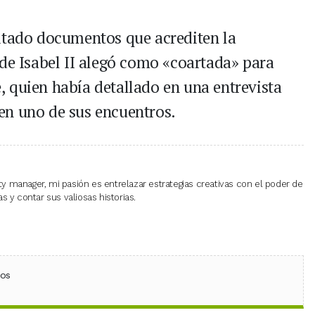
itado documentos que acrediten la
 de Isabel II alegó como «coartada» para
 quien había detallado en una entrevista
en uno de sus encuentros.
 manager, mi pasión es entrelazar estrategias creativas con el poder de
 y contar sus valiosas historias.
ebook
 (Twitter)
 en WhatsApp
ios