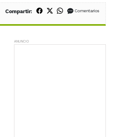
Compartir en Facebook
Compartir en X (Twitter)
Compartir en WhatsApp
Compartir:
Comentarios
ANUNCIO