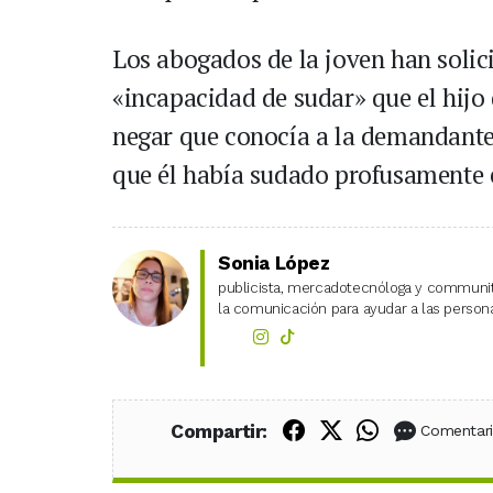
Los abogados de la joven han solic
«incapacidad de sudar» que el hijo
negar que conocía a la demandante,
que él había sudado profusamente 
Sonia López
publicista, mercadotecnóloga y community
la comunicación para ayudar a las personas
Compartir en Fac
Compartir en X
Compartir
Compartir:
Comentar