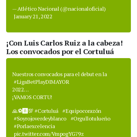
— Atlético Nacional (@nacionaloficial)
January 21, 2022
¡Con Luis Carlos Ruiz a la cabeza!
Los convocados por el Cortuluá
Nuestros convocados para el debut en la
#LigaBetPlayDIMAYOR
2022…
¡VAMOS CORTU!
🙏⚽️🅰️💯
#Cortuluá
#Equipocorazón
#Soyrojoverdeyblanco
#Orgullotulueño
#Porlaexcelencia
pic.twitter.com/VmpogYG79z