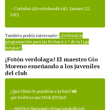
— Cortuluá (@cortuluaoficial)
January 22,
2022
También podría interesarte:
¡Definida la
programación para las fechas 6 y 7 de la Liga
Betplay!
.
¡Fotón verdolaga! El maestro Gio
Moreno enseñando a los juveniles
del club
¿Qué título le pondrías a la foto? 📸
pic.twitter.com/UDdcjFNZu0
— Atlético Nacional (@nacionaloficial)