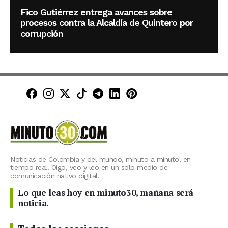
Fico Gutiérrez entrega avances sobre
procesos contra la Alcaldía de Quintero por
corrupción
Minuto30 en Facebook
Minuto30 en Instagram
Minuto30 en X (Twitter)
Minuto30 en TikTok
Canal de Minuto30 en T
Minuto30 en LinkedIn
Minuto30 en Pinte
Noticias de Colombia y del mundo, minuto a minuto, en
tiempo real. Oigo, veo y leo en un solo medio de
comunicación nativo digital.
Lo que leas hoy en minuto30, mañana será
noticia.