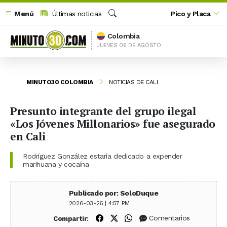
Menú
Últimas noticias
Pico y Placa
Buscar
Colombia
JUEVES 06 DE AGOSTO
MINUTO30 COLOMBIA
NOTICIAS DE CALI
Presunto integrante del grupo ilegal
«Los Jóvenes Millonarios» fue asegurado
en Cali
Rodríguez González estaría dedicado a expender
marihuana y cocaína
Publicado por: SoloDuque
2026-03-26 | 4:57 PM
Compartir en Facebook
Compartir en X (Twitter)
Compartir en WhatsApp
Comentarios
Compartir: