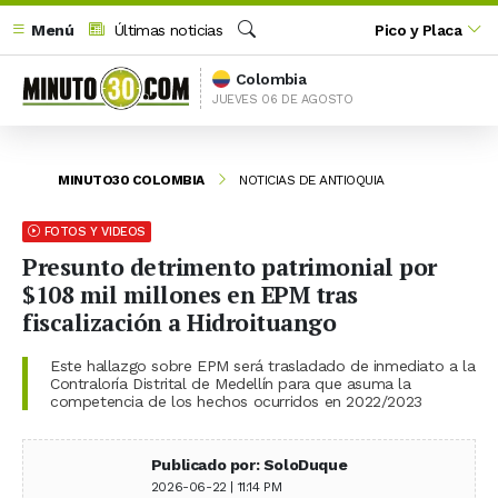
Menú
Últimas noticias
Pico y Placa
Buscar
Colombia
JUEVES 06 DE AGOSTO
MINUTO30 COLOMBIA
NOTICIAS DE ANTIOQUIA
FOTOS Y VIDEOS
Presunto detrimento patrimonial por
$108 mil millones en EPM tras
fiscalización a Hidroituango
Este hallazgo sobre EPM será trasladado de inmediato a la
Contraloría Distrital de Medellín para que asuma la
competencia de los hechos ocurridos en 2022/2023
Publicado por: SoloDuque
2026-06-22 | 11:14 PM