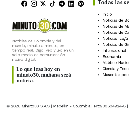
Todas las s
Minuto30 en Facebook
Minuto30 en Instagram
Minuto30 en X (Twitter)
Minuto30 en TikTok
Canal de Minuto30 en
Minuto30 en Linke
Minuto30 en Pin
Inicio
Noticias de B
Noticias de M
Noticias de C
Noticias Itagüí
Noticias de Colombia y del
Noticias de Gi
mundo, minuto a minuto, en
tiempo real. Oigo, veo y leo en un
Internacional
solo medio de comunicación
Economía
nativo digital.
Atlético Nacio
Lo que leas hoy en
Ciencia y Tecn
minuto30, mañana será
Mascotas perd
noticia.
© 2026 Minuto30 S.A.S | Medellín - Colombia | Nit:900604924-8