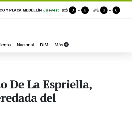
Jueves:
3
-
6
3
-
6
ICO Y PLACA MEDELLÍN
iento
Nacional
DIM
Más
o De La Espriella,
eredada del