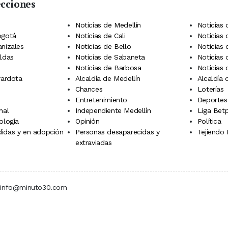
ecciones
 Telegram
dIn
terest
Noticias de Medellín
Noticias 
ogotá
Noticias de Cali
Noticias
anizales
Noticias de Bello
Noticias
aldas
Noticias de Sabaneta
Noticias 
Noticias de Barbosa
Noticias
rardota
Alcaldía de Medellín
Alcaldía
Chances
Loterías
Entretenimiento
Deportes
nal
Independiente Medellín
Liga Betp
ología
Opinión
Política
idas y en adopción
Personas desaparecidas y
Tejiendo
extraviadas
 | info@minuto30.com