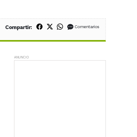
Compartir en Facebook
Compartir en X (Twitter)
Compartir en WhatsApp
Compartir:
Comentarios
ANUNCIO