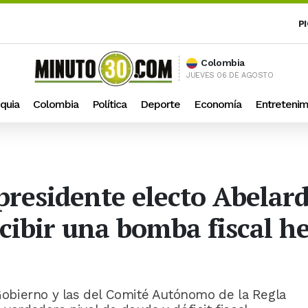
P
Colombia
JUEVES 06 DE AGOSTO
quia
Colombia
Política
Deporte
Economía
Entretenim
presidente electo Abelard
cibir una bomba fiscal h
 Gobierno y las del Comité Autónomo de la Regla