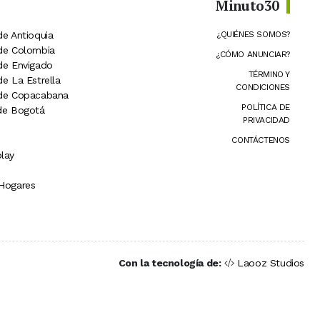
Minuto30
de Antioquia
¿QUIÉNES SOMOS?
 de Colombia
¿CÓMO ANUNCIAR?
 de Envigado
TÉRMINO Y
de La Estrella
CONDICIONES
 de Copacabana
POLÍTICA DE
 de Bogotá
PRIVACIDAD
CONTÁCTENOS
lay
 Hogares
Con la tecnología de:
Laooz Studios