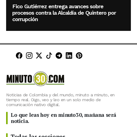
Fico Gutiérrez entrega avances sobre
procesos contra la Alcaldía de Quintero por
corrupción
Minuto30 en Facebook
Minuto30 en Instagram
Minuto30 en X (Twitter)
Minuto30 en TikTok
Canal de Minuto30 en T
Minuto30 en LinkedIn
Minuto30 en Pinte
Noticias de Colombia y del mundo, minuto a minuto, en
tiempo real. Oigo, veo y leo en un solo medio de
comunicación nativo digital.
Lo que leas hoy en minuto30, mañana será
noticia.
Todas las secciones