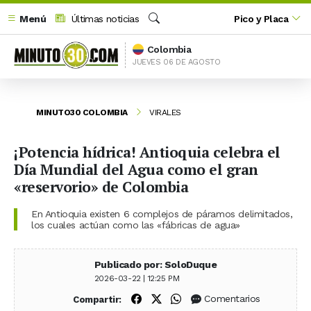
Menú
Últimas noticias
Pico y Placa
Buscar
Colombia
JUEVES 06 DE AGOSTO
MINUTO30 COLOMBIA
VIRALES
¡Potencia hídrica! Antioquia celebra el
Día Mundial del Agua como el gran
«reservorio» de Colombia
En Antioquia existen 6 complejos de páramos delimitados,
los cuales actúan como las «fábricas de agua»
Publicado por: SoloDuque
2026-03-22 | 12:25 PM
Compartir en Facebook
Compartir en X (Twitter)
Compartir en WhatsApp
Comentarios
Compartir: