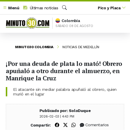
Menú
Últimas noticias
Pico y Placa
Buscar
Colombia
SÁBADO 08 DE AGOSTO
MINUTO30 COLOMBIA
NOTICIAS DE MEDELLÍN
¡Por una deuda de plata lo mató! Obrero
apuñaló a otro durante el almuerzo, en
Manrique la Cruz
El atacante sin mediar palabra apuñaló al obrero, quien
murió en el lugar
Publicado por: SoloDuque
2026-02-03 | 4:43 PM
Compartir en Facebook
Compartir en X (Twitter)
Compartir en WhatsApp
Comentarios
Compartir: