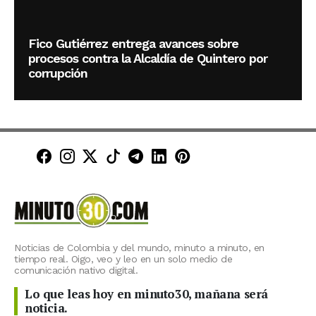
Fico Gutiérrez entrega avances sobre
procesos contra la Alcaldía de Quintero por
corrupción
Minuto30 en Facebook
Minuto30 en Instagram
Minuto30 en X (Twitter)
Minuto30 en TikTok
Canal de Minuto30 en T
Minuto30 en LinkedIn
Minuto30 en Pinte
Noticias de Colombia y del mundo, minuto a minuto, en
tiempo real. Oigo, veo y leo en un solo medio de
comunicación nativo digital.
Lo que leas hoy en minuto30, mañana será
noticia.