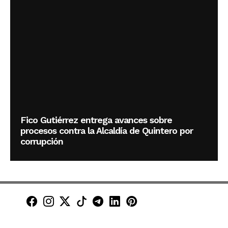
Fico Gutiérrez entrega avances sobre
procesos contra la Alcaldía de Quintero por
corrupción
Minuto30 en Facebook
Minuto30 en Instagram
Minuto30 en X (Twitter)
Minuto30 en TikTok
Canal de Minuto30 en T
Minuto30 en LinkedIn
Minuto30 en Pinte