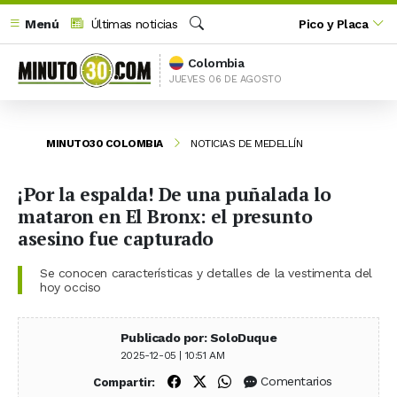
Menú
Últimas noticias
Pico y Placa
Buscar
Colombia
JUEVES 06 DE AGOSTO
MINUTO30 COLOMBIA
NOTICIAS DE MEDELLÍN
¡Por la espalda! De una puñalada lo
mataron en El Bronx: el presunto
asesino fue capturado
Se conocen características y detalles de la vestimenta del
hoy occiso
Publicado por: SoloDuque
2025-12-05 | 10:51 AM
Compartir en Facebook
Compartir en X (Twitter)
Compartir en WhatsApp
Comentarios
Compartir: