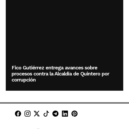
Fico Gutiérrez entrega avances sobre
procesos contra la Alcaldía de Quintero por
corrupción
Minuto30 en Facebook
Minuto30 en Instagram
Minuto30 en X (Twitter)
Minuto30 en TikTok
Canal de Minuto30 en T
Minuto30 en LinkedIn
Minuto30 en Pinte