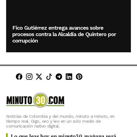
Fico Gutiérrez entrega avances sobre
procesos contra la Alcaldía de Quintero por
corrupción
Minuto30 en Facebook
Minuto30 en Instagram
Minuto30 en X (Twitter)
Minuto30 en TikTok
Canal de Minuto30 en T
Minuto30 en LinkedIn
Minuto30 en Pinte
Noticias de Colombia y del mundo, minuto a minuto, en
tiempo real. Oigo, veo y leo en un solo medio de
comunicación nativo digital.
Lo que leas hoy en minuto30, mañana será