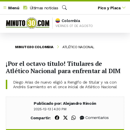
Menú
Últimas noticias
Pico y Placa
Buscar
Colombia
VIERNES 07 DE AGOSTO
MINUTO30 COLOMBIA
ATLÉTICO NACIONAL
¡Por el octavo título! Titulares de
Atlético Nacional para enfrentar al DIM
Diego Arias de nuevo eligió a Rengifo de titular y va con
Andrés Sarmiento en el once inicial de Atlético Nacional
Publicado por: Alejandro Rincón
2025-12-13 | 4:30 PM
Compartir en Facebook
Compartir en X (Twitter)
Compartir en WhatsApp
Comentarios
Compartir: