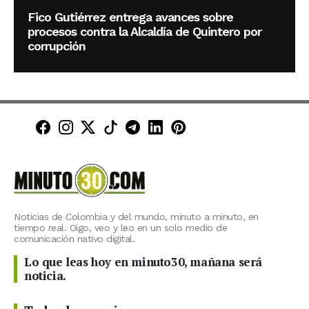
Fico Gutiérrez entrega avances sobre
procesos contra la Alcaldía de Quintero por
corrupción
Minuto30 en Facebook
Minuto30 en Instagram
Minuto30 en X (Twitter)
Minuto30 en TikTok
Canal de Minuto30 en T
Minuto30 en LinkedIn
Minuto30 en Pinte
Noticias de Colombia y del mundo, minuto a minuto, en
tiempo real. Oigo, veo y leo en un solo medio de
comunicación nativo digital.
Lo que leas hoy en minuto30, mañana será
noticia.